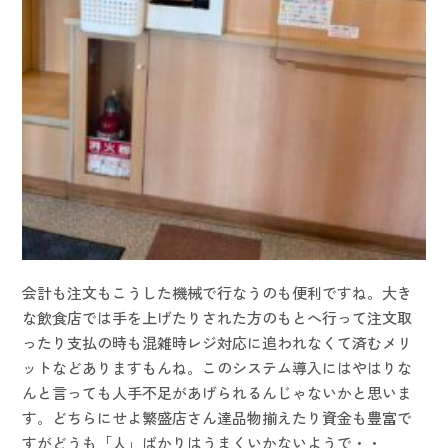
会計も注文もこうした機械で行なうのも便利ですね。大き
な飲食店では手を上げたりされた方のもとへ行って注文取
ったり支払の時も混雑時レジ対応に追われなくて済むメリ
ットなどありますもんね。このシステム導入にはやはりな
んと言っても人手不足があげられるんじゃないかと思いま
す。どちらにせよ繁盛店さん達品物揃えたり資金も豊富で
すがどうも「人」ばかりはうまくいかないようで・・