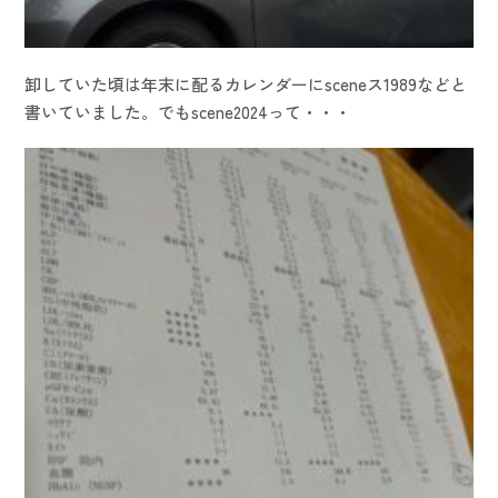
卸していた頃は年末に配るカレンダーにsceneス1989などと
書いていました。でもscene2024って・・・