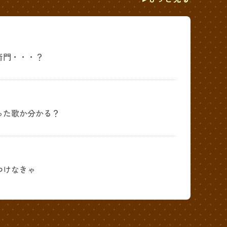
衛門・・・？
った歌か分かる？
つけなきゃ