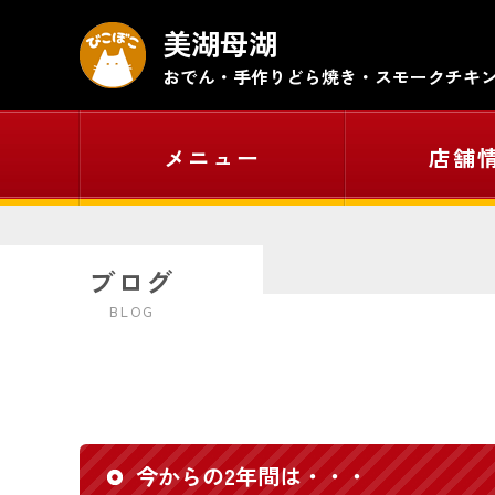
美湖母湖
おでん・手作りどら焼き
・
スモークチキ
メニュー
店舗
ブログ
BLOG
今からの2年間は・・・