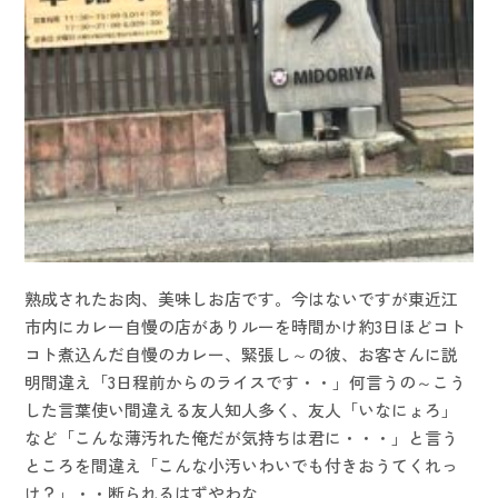
熟成されたお肉、美味しお店です。今はないですが東近江
市内にカレー自慢の店がありルーを時間かけ約3日ほどコト
コト煮込んだ自慢のカレー、緊張し～の彼、お客さんに説
明間違え「3日程前からのライスです・・」何言うの～こう
した言葉使い間違える友人知人多く、友人「いなにょろ」
など「こんな薄汚れた俺だが気持ちは君に・・・」と言う
ところを間違え「こんな小汚いわいでも付きおうてくれっ
け？」・・断られるはずやわな