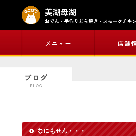
美湖母湖
おでん・手作りどら焼き
・
スモークチキ
メニュー
店舗
ブログ
BLOG
なにもせん・・・